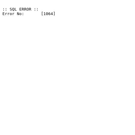
:: SQL ERROR ::
Error No: 	[1064]