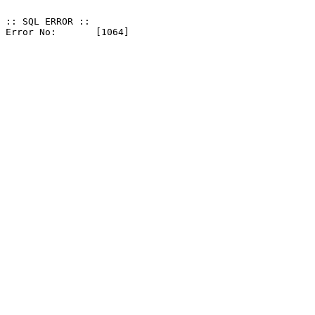
:: SQL ERROR ::
Error No: 	[1064]