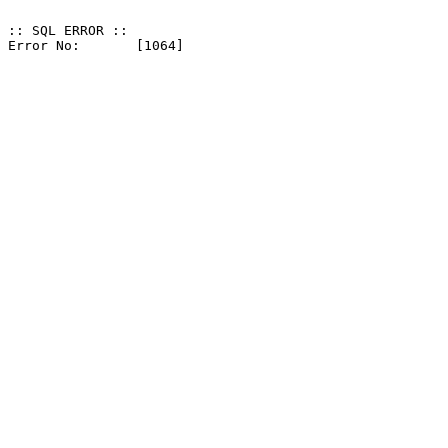
:: SQL ERROR ::
Error No: 	[1064]